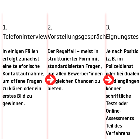
1.
2.
3.
Telefoninterview
Vorstellungsgespräch
Eignungstes
In einigen Fällen
Der Regelfall – meist in
Je nach Positio
erfolgt zunächst
strukturierter Form mit
(z. B. im
eine telefonische
standardisierten Fragen,
Polizeidienst
Kontaktaufnahme,
um allen Bewerber*innen
oder bei duale
um offene Fragen
die gleichen Chancen zu
Studiengängen
zu klären oder ein
bieten.
können
erstes Bild zu
schriftliche
gewinnen.
Tests oder
Online-
Assessments
Teil des
Verfahrens