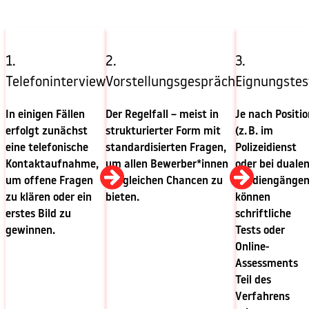
1.
2.
3.
Telefoninterview
Vorstellungsgespräch
Eignungstes
In einigen Fällen
Der Regelfall – meist in
Je nach Positio
erfolgt zunächst
strukturierter Form mit
(z. B. im
eine telefonische
standardisierten Fragen,
Polizeidienst
Kontaktaufnahme,
um allen Bewerber*innen
oder bei duale
um offene Fragen
die gleichen Chancen zu
Studiengängen
zu klären oder ein
bieten.
können
erstes Bild zu
schriftliche
gewinnen.
Tests oder
Online-
Assessments
Teil des
Verfahrens